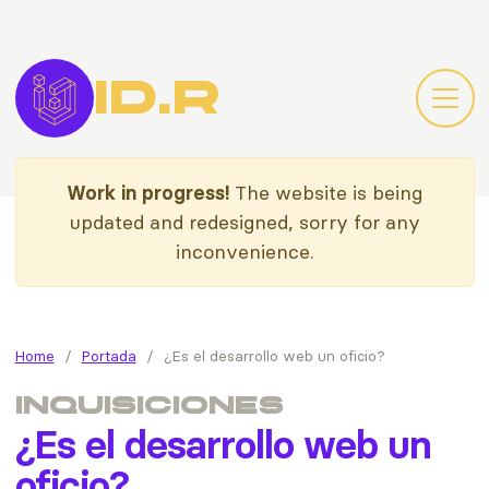
Skip to main content
ID.R
idiazroncero.c
OPEN
Work in progress!
The website is being
updated and redesigned, sorry for any
inconvenience.
Home
Portada
¿Es el desarrollo web un oficio?
Inquisiciones
¿Es el desarrollo web un
oficio?