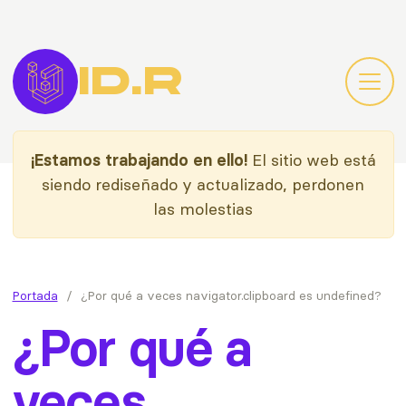
Pasar al contenido principal
ID.R
idiazroncero.c
OPEN
¡Estamos trabajando en ello!
El sitio web está
siendo rediseñado y actualizado, perdonen
las molestias
Portada
¿Por qué a veces navigator.clipboard es undefined?
¿Por qué a
veces